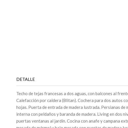
DETALLE
Techo de tejas francesas a dos aguas, con balcones al frente a
Calefacción por caldera (Blitan). Cochera para dos autos c
hojas. Puerta de entrada de madera lustrada. Persianas de 
interna con peldaños y baranda de madera. Living en dos n
puertas ventanas al jardín. Cocina con anafe y campana ex
mesada de mármol y bajo mesada con puertas de madera lu