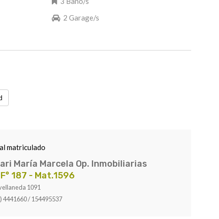
3 Baño/s
2 Garage/s
d
al matriculado
ari María Marcela Op. Inmobiliarias
 F° 187 - Mat.1596
vellaneda 1091
) 4441660 / 154495537