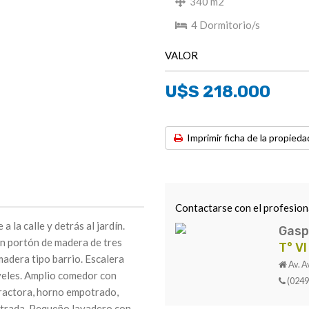
340 m2
4 Dormitorio/s
VALOR
U$S 218.000
Imprimir ficha de la propieda
Contactarse con el profesion
 la calle y detrás al jardín.
Gasp
on portón de madera de tres
T° VI
madera tipo barrio. Escalera
Av. A
iveles. Amplio comedor con
(0249
tractora, horno empotrado,
strada. Pequeño lavadero con