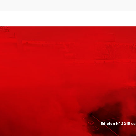
Edicion Nº 2215
co