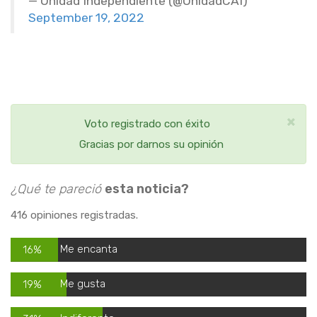
— Unidad Independiente (@UnidadCAI)
September 19, 2022
×
Voto registrado con éxito
Gracias por darnos su opinión
¿Qué te pareció
esta noticia?
416 opiniones registradas.
Me encanta
16%
Me gusta
19%