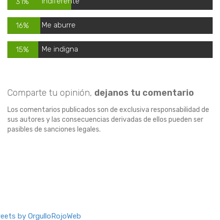
Indiferente
31%
Me aburre
16%
Me indigna
15%
Comparte tu opinión,
dejanos tu comentario
Los comentarios publicados son de exclusiva responsabilidad de
sus autores y las consecuencias derivadas de ellos pueden ser
pasibles de sanciones legales.
eets by OrgulloRojoWeb