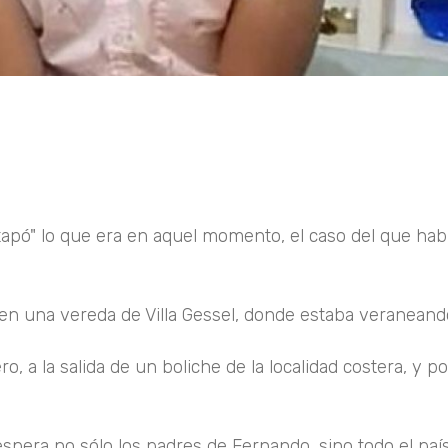
tapó" lo que era en aquel momento, el caso del que hab
en una vereda de Villa Gessel, donde estaba veraneand
, a la salida de un boliche de la localidad costera, y po
spera no sólo los padres de Fernando, sino todo el país