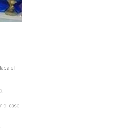
laba el
o.
r el caso
.