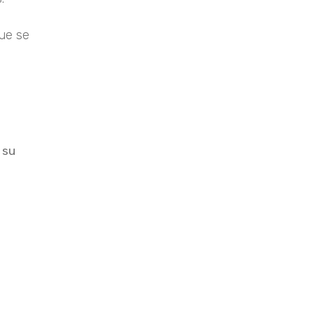
que se
 su