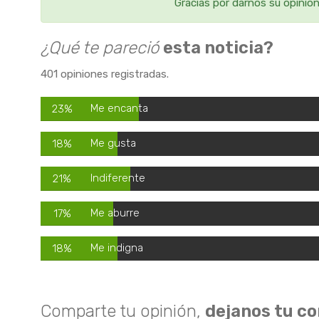
Gracias por darnos su opinió
¿Qué te pareció
esta noticia?
401 opiniones registradas.
Me encanta
23%
Me gusta
18%
Indiferente
21%
Me aburre
17%
Me indigna
18%
Comparte tu opinión,
dejanos tu c