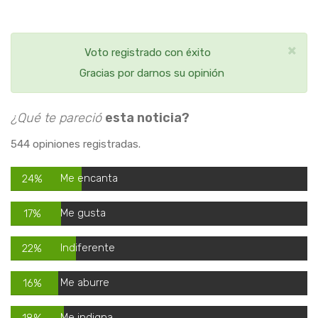
×
Voto registrado con éxito
Gracias por darnos su opinión
¿Qué te pareció
esta noticia?
544 opiniones registradas.
Me encanta
24%
Me gusta
17%
Indiferente
22%
Me aburre
16%
Me indigna
18%