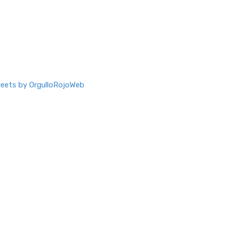
eets by OrgulloRojoWeb