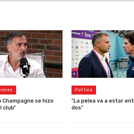
ciones
Política
o Champagne se hizo
"La pelea va a estar ent
l club"
dos"