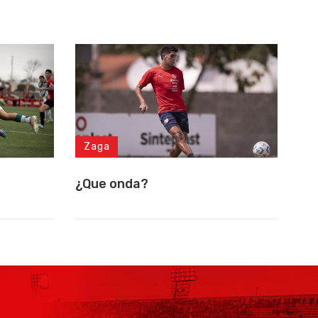
Zaga
¿Que onda?