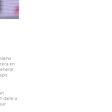
hileno
rrera en
generar
ipo.
un
n darle a
uir