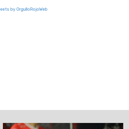
eets by OrgulloRojoWeb