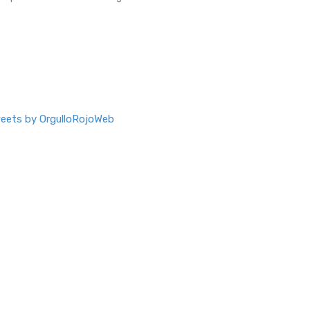
eets by OrgulloRojoWeb