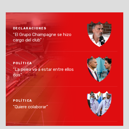
DECLARACIONES
"El Grupo Champagne se hizo
cargo del club"
POLÍTICA
"La pelea va a estar entre ellos
dos"
POLÍTICA
"Quiere colaborar"