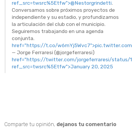
ref_src=twsrc%5Etfw"
>
@Nestorgrindetti
.
Conversamos sobre próximos proyectos de
independiente y su estadio, y profundizamos
la articulación del club con el municipio.
Seguiremos trabajando en una agenda
conjunta.
href
=
"https://t.co/w6mYj5Wvc7"
>
pic.twitter.c
—
Jorge Ferraresi (@jorgeferraresi)
href
=
"https://twitter.com/jorgeferraresi/statu
ref_src=twsrc%5Etfw"
>
January 20, 2025
Comparte tu opinión,
dejanos tu comentario