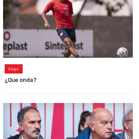
Zaga
¿Que onda?