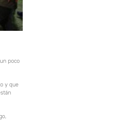
n un poco
to y que
están
go,