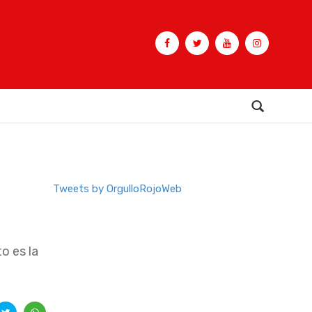
Buscar
Tweets by OrgulloRojoWeb
o es la