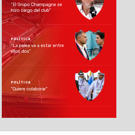
"El Grupo Champagne se
hizo cargo del club"
POLÍTICA
"La pelea va a estar entre
ellos dos"
POLÍTICA
"Quiere colaborar"