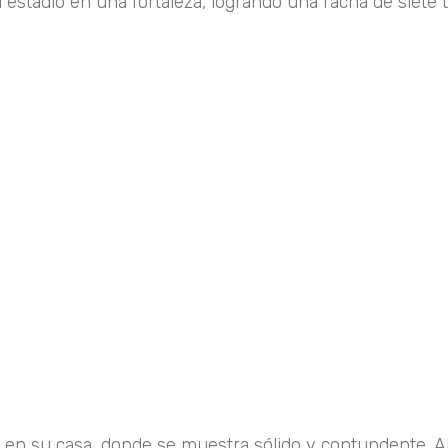
u estadio en una fortaleza, logrando una racha de siete 
o en su casa, donde se muestra sólido y contundente. A