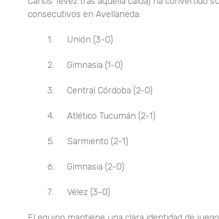
Carlos Tevez tras aquella caída) ha convertido s
consecutivos en Avellaneda:
1.
Unión (3-0)
2.
Gimnasia (1-0)
3.
Central Córdoba (2-0)
4.
Atlético Tucumán (2-1)
5.
Sarmiento (2-1)
6.
Gimnasia (2-0)
7.
Vélez (3-0)
El equipo mantiene una clara identidad de jueg