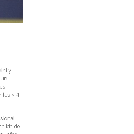
ini y
gún
os,
nfos y 4
esional
salida de