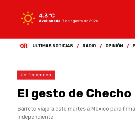
4.3 ºC
Avellaneda
,
7 de agosto de 2026
ULTIMAS NOTICIAS
RADIO
OPINIÓN
Un fenómeno
El gesto de Checho
Barreto viajará este martes a México para firm
Independiente.