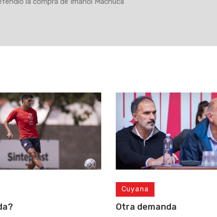
efendió la compra de Imanol Machuca
Cuyana
da?
Otra demanda