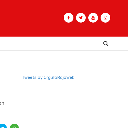
Buscar
Tweets by OrgulloRojoWeb
on