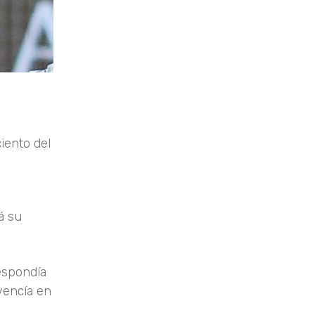
iento del
á su
espondía
vencía en