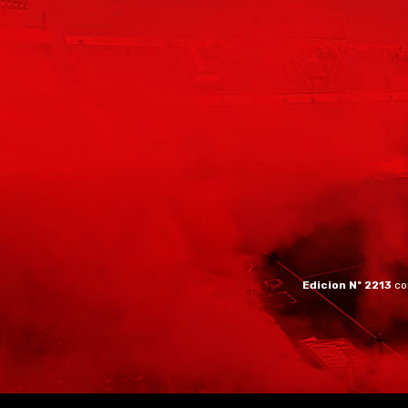
Edicion Nº 2213
co