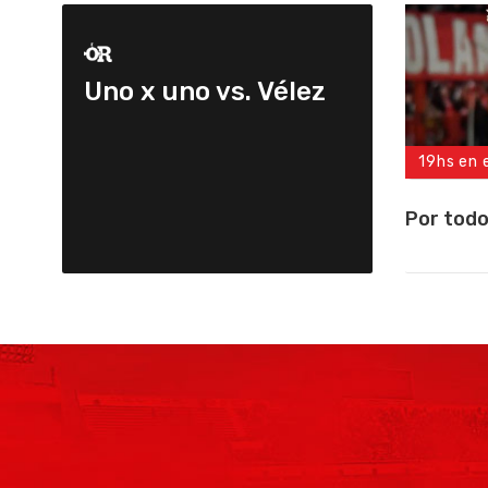
Uno x uno vs. Vélez
19hs en 
Por todo