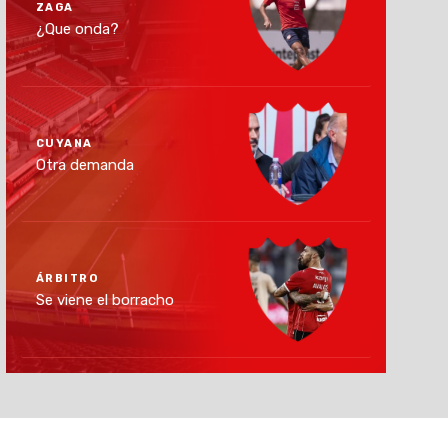
ZAGA
¿Que onda?
CUYANA
Otra demanda
ÁRBITRO
Se viene el borracho