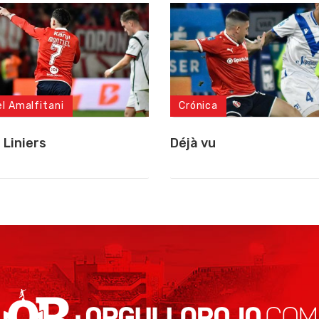
el Amalfitani
Crónica
 Liniers
Déjà vu