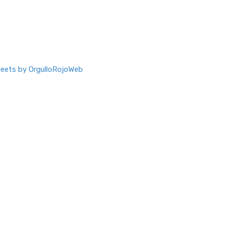
eets by OrgulloRojoWeb