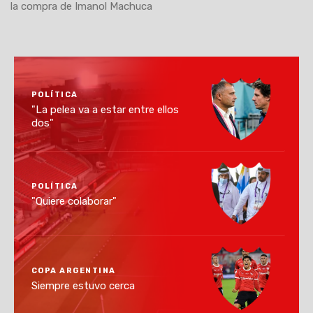
la compra de Imanol Machuca
POLÍTICA
"La pelea va a estar entre ellos
dos"
POLÍTICA
"Quiere colaborar"
COPA ARGENTINA
Siempre estuvo cerca