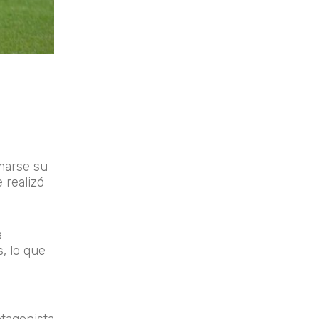
rmarse su
 realizó
a
s
, lo que