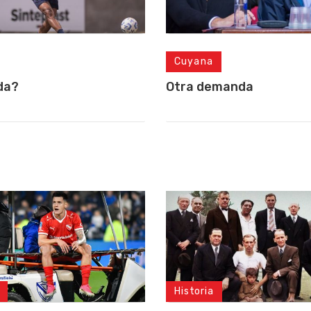
Cuyana
da?
Otra demanda
Historia