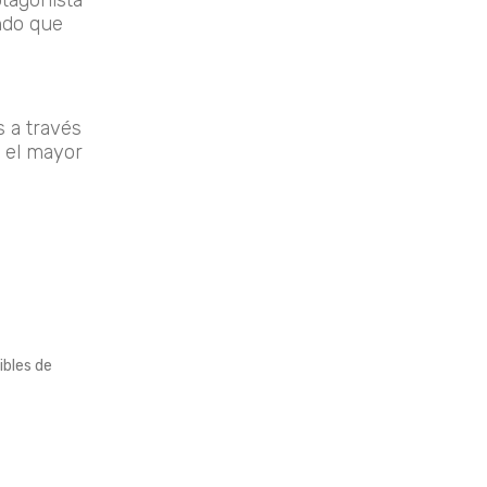
otagonista
ndo que
s a través
 el mayor
ibles de