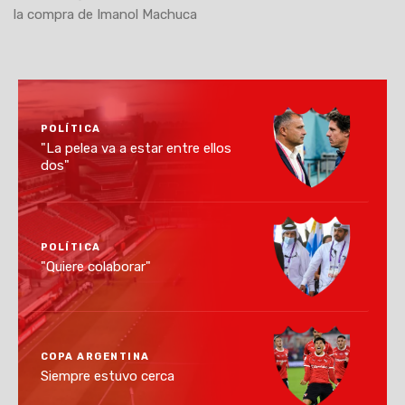
la compra de Imanol Machuca
POLÍTICA
"La pelea va a estar entre ellos
dos"
POLÍTICA
"Quiere colaborar"
COPA ARGENTINA
Siempre estuvo cerca