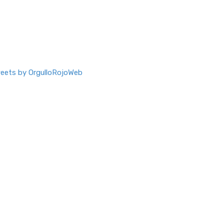
eets by OrgulloRojoWeb