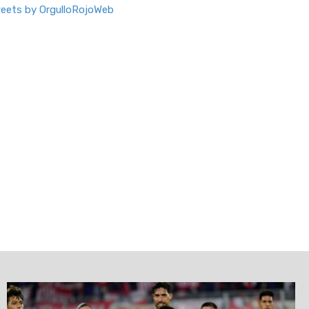
eets by OrgulloRojoWeb