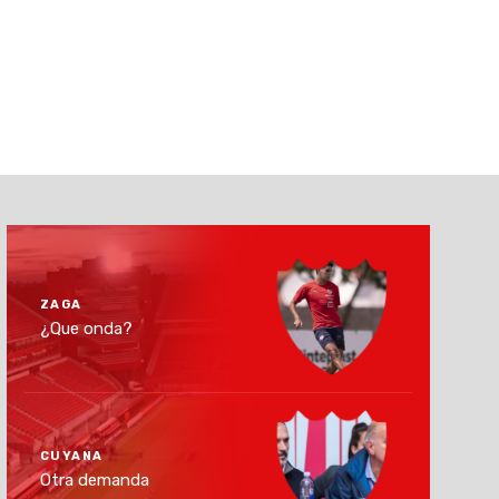
ZAGA
¿Que onda?
CUYANA
Otra demanda