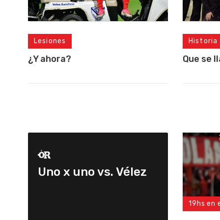
Lesiones
Historia
¿Y ahora?
Que se l
Uno x uno vs. Vélez
19hs en 