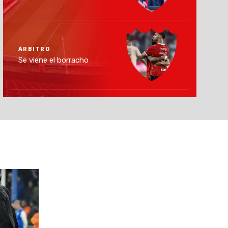
ÁRBITRO
Se viene el borracho