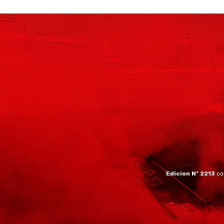
Edicion Nº 2213
co