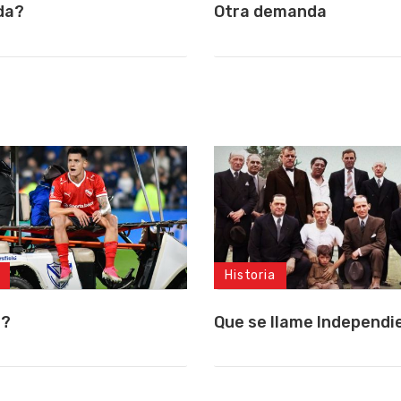
da?
Otra demanda
Historia
a?
Que se llame Independi