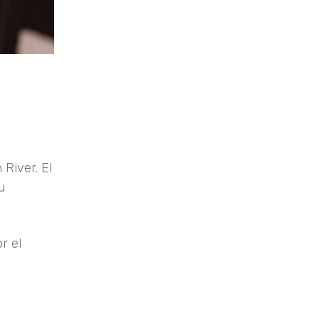
River. El
u
r el