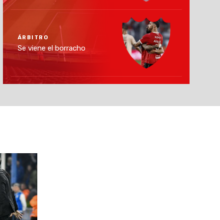
ÁRBITRO
Se viene el borracho