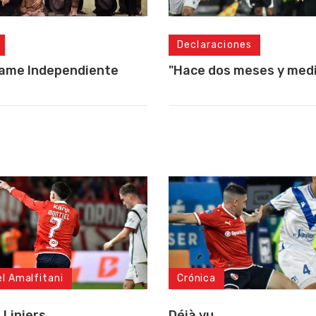
Declaraciones
lame Independiente
"Hace dos meses y medio
el Amalfitani
Crónica
 Liniers
Déjà vu