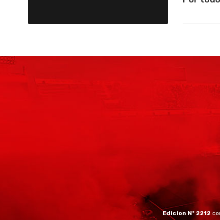
Edicion Nº 2212
co