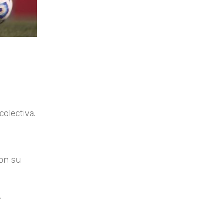
olectiva.
con su
.