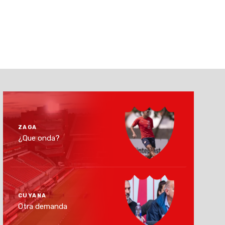
ZAGA
¿Que onda?
CUYANA
Otra demanda