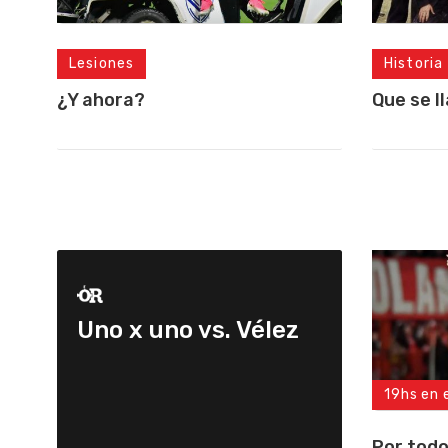
Lesiones
Historia
¿Y ahora?
Que se l
Uno x uno vs. Vélez
19hs en 
Por todo