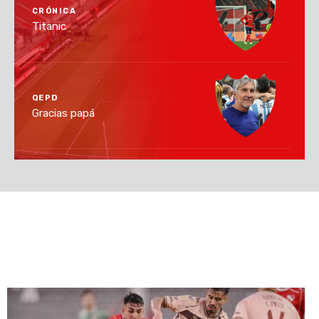
CRÓNICA
Titanic
QEPD
Gracias papá