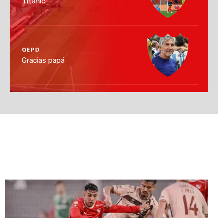
Titanic
QEPD
Gracias papá