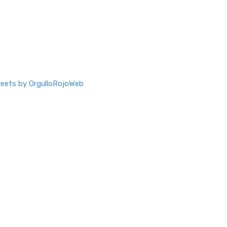
eets by OrgulloRojoWeb