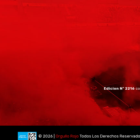
Edicion Nº 2216
co
© 2026 |
Orgullo Rojo
Todos Los Derechos Reservad