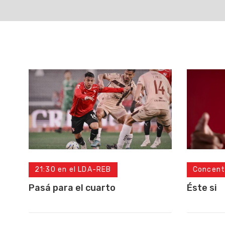
21:30 en el LDA-REB
Concent
Pasá para el cuarto
Éste si