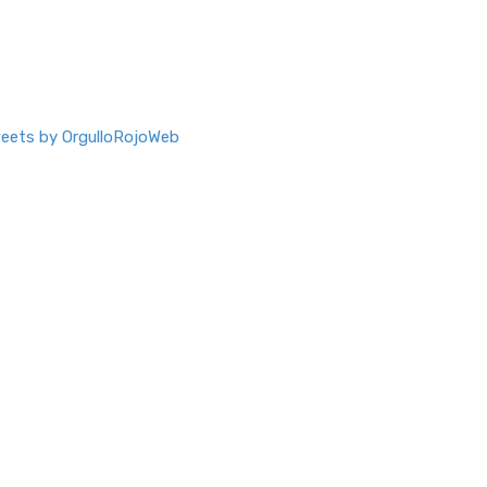
eets by OrgulloRojoWeb