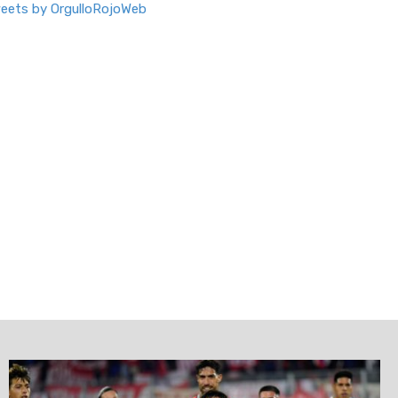
eets by OrgulloRojoWeb