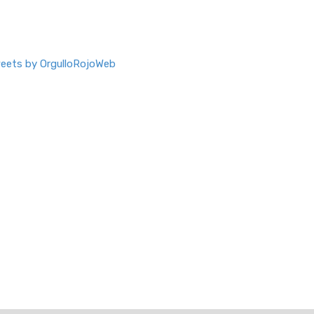
eets by OrgulloRojoWeb