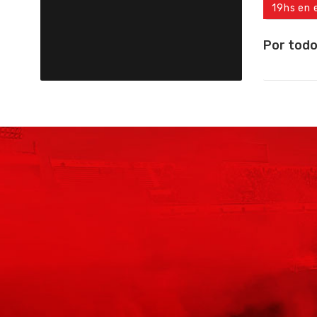
19hs en 
Por todo