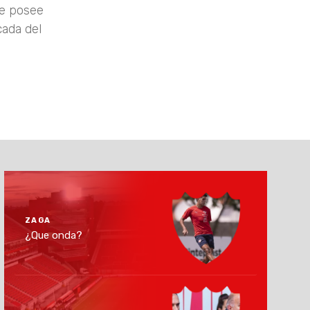
ue posee
cada del
ZAGA
¿Que onda?