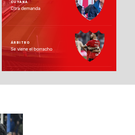
CUYANA
Otra demanda
ÁRBITRO
Se viene el borracho