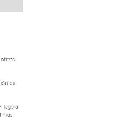
ontrato
sión de
 llegó a
el más