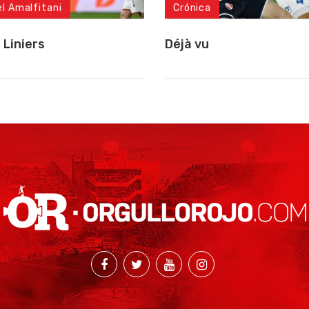
el Amalfitani
Crónica
 Liniers
Déjà vu