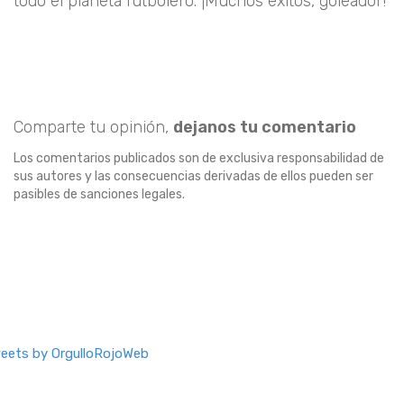
todo el planeta futbolero. ¡Muchos éxitos, goleador!
Comparte tu opinión,
dejanos tu comentario
Los comentarios publicados son de exclusiva responsabilidad de
sus autores y las consecuencias derivadas de ellos pueden ser
pasibles de sanciones legales.
eets by OrgulloRojoWeb