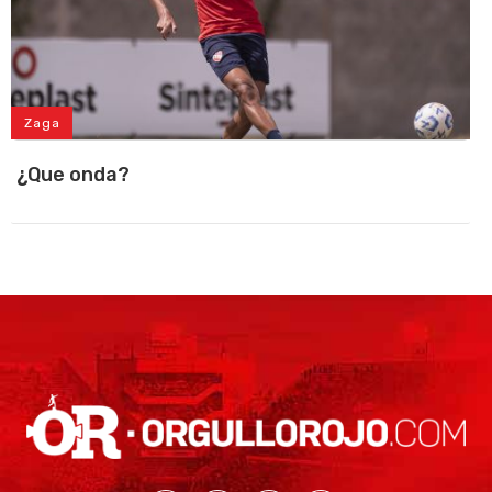
Zaga
¿Que onda?