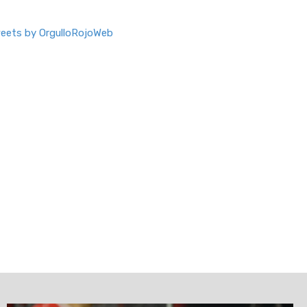
eets by OrgulloRojoWeb