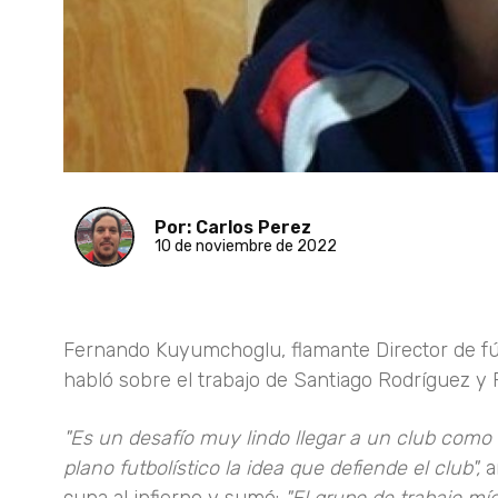
Por: Carlos Perez
10 de noviembre de 2022
Fernando Kuyumchoglu, flamante Director de fútb
habló sobre el trabajo de Santiago Rodríguez y F
"Es un desafío muy lindo llegar a un club como 
plano futbolístico la idea que defiende el club",
a