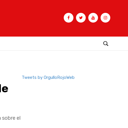
Buscar
Tweets by OrgulloRojoWeb
de
 sobre el