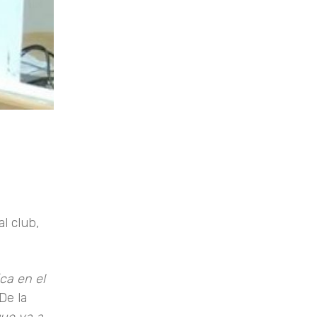
l club,
ca en el
De la