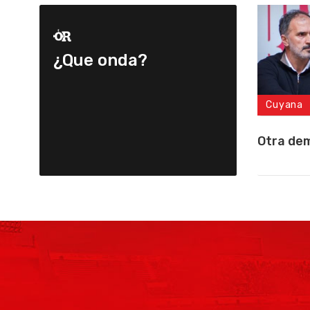
¿Que onda?
Cuyana
Otra de