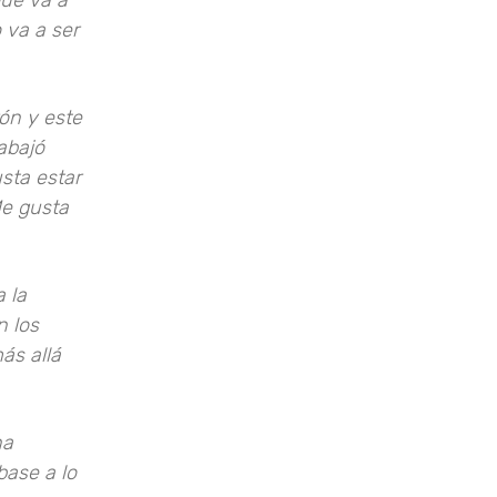
que va a
 va a ser
ón y este
abajó
sta estar
Me gusta
 la
n los
ás allá
na
base a lo