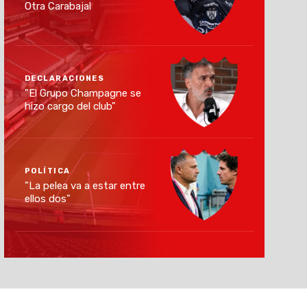
Otra Carabajal
DECLARACIONES
"El Grupo Champagne se
hizo cargo del club"
POLÍTICA
"La pelea va a estar entre
ellos dos"