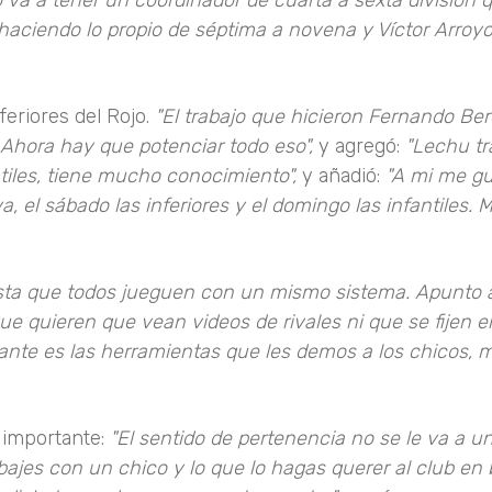
o va a tener un coordinador de cuarta a sexta división 
haciendo lo propio de séptima a novena y Víctor Arroyo
feriores del Rojo.
"El trabajo que hicieron Fernando Ber
Ahora hay que potenciar todo eso",
y agregó:
"Lechu tr
tiles, tiene mucho conocimiento",
y añadió:
"A mi me gu
va, el sábado las inferiores y el domingo las infantiles. 
ta que todos jueguen con un mismo sistema. Apunto a
ue quieren que vean videos de rivales ni que se fijen e
ante es las herramientas que les demos a los chicos, m
a importante:
"El sentido de pertenencia no se le va a u
ajes con un chico y lo que lo hagas querer al club en 