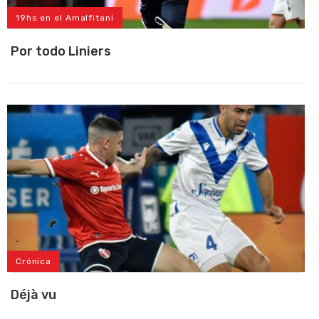
19hs en el Amalfitani
Por todo Liniers
Crónica
Déjà vu