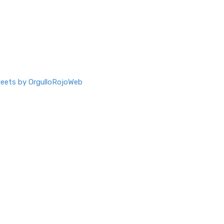
eets by OrgulloRojoWeb