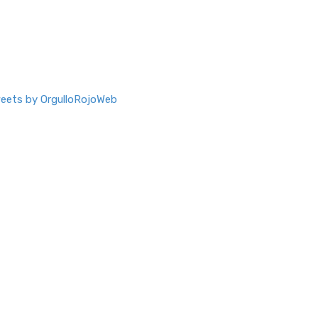
eets by OrgulloRojoWeb