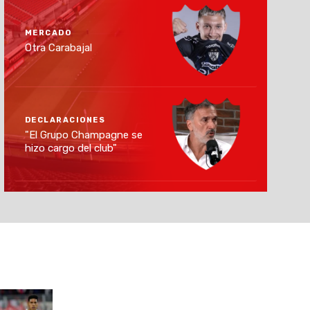
MERCADO
Otra Carabajal
DECLARACIONES
"El Grupo Champagne se
hizo cargo del club"