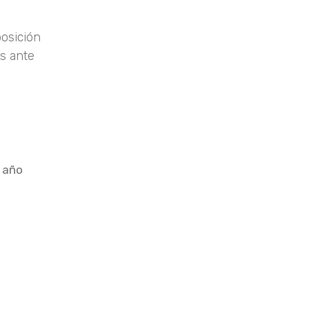
posición
es ante
o año