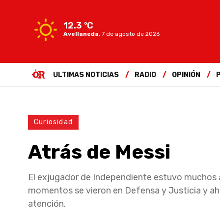
12.3 ºC
Avellaneda
,
7 de agosto de 2026
ULTIMAS NOTICIAS
RADIO
OPINIÓN
Curiosidad
Atrás de Messi
El exjugador de Independiente estuvo muchos añ
momentos se vieron en Defensa y Justicia y ahor
atención.