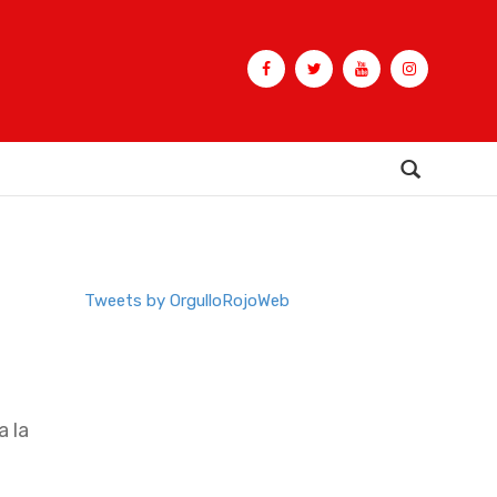
Buscar
Tweets by OrgulloRojoWeb
a la