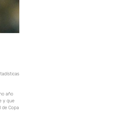
adísticas
imo año
te y que
al de Copa