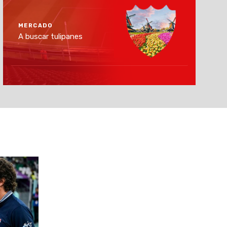
MERCADO
A buscar tulipanes