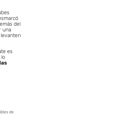
ubes
desmarcó
demás del
r una
 levanten
ate es
 lo
las
ibles de