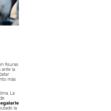
n fisuras
 ante la
Qatar
nto más
ina. La
 de
regalarle
utado la