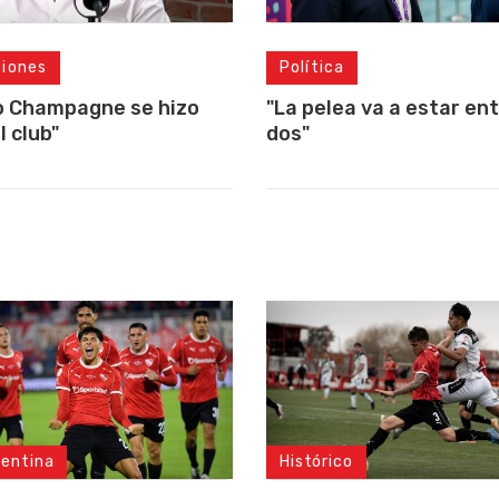
ciones
Política
o Champagne se hizo
"La pelea va a estar ent
l club"
dos"
gentina
Histórico