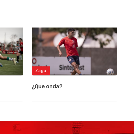
Zaga
¿Que onda?