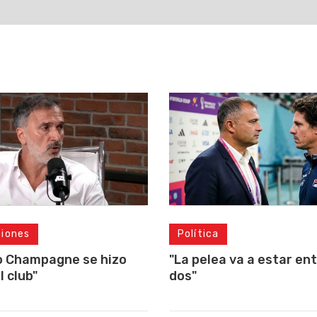
ciones
Política
o Champagne se hizo
"La pelea va a estar ent
l club"
dos"