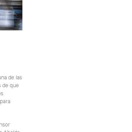
una de las
s de que
os
 para
ensor