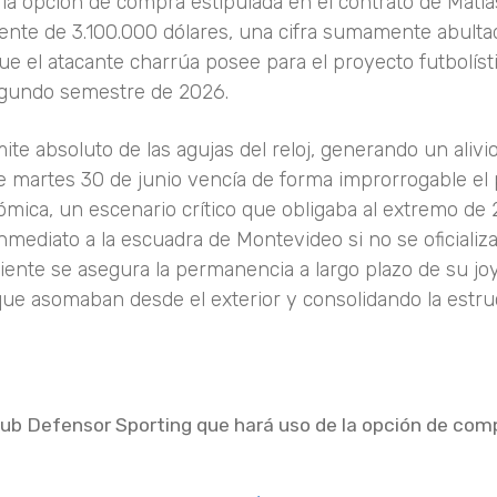
la opción de compra estipulada en el contrato de Matía
te de 3.100.000 dólares, una cifra sumamente abulta
ue el atacante charrúa posee para el proyecto futbolíst
egundo semestre de 2026.
mite absoluto de las agujas del reloj, generando un alivi
e martes 30 de junio vencía de forma improrrogable el 
ómica, un escenario crítico que obligaba al extremo de
inmediato a la escuadra de Montevideo si no se oficializ
iente se asegura la permanencia a largo plazo de su jo
que asomaban desde el exterior y consolidando la estru
Club Defensor Sporting que hará uso de la opción de com