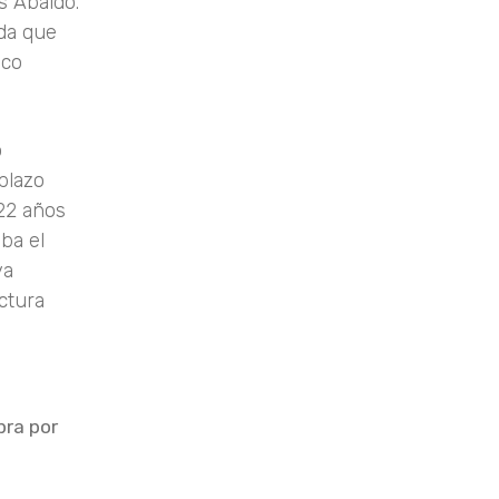
s Abaldo.
da que
ico
o
plazo
 22 años
aba el
ya
ctura
pra por