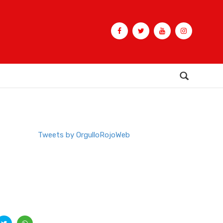
Buscar
Tweets by OrgulloRojoWeb