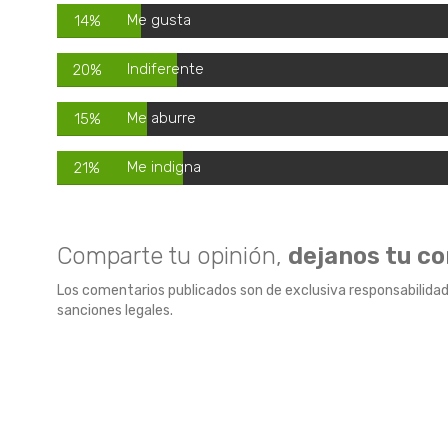
Me gusta
14%
Indiferente
20%
Me aburre
15%
Me indigna
21%
Comparte tu opinión,
dejanos tu c
Los comentarios publicados son de exclusiva responsabilidad
sanciones legales.