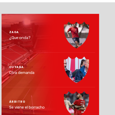
ZAGA
¿Que onda?
CUYANA
Otra demanda
ÁRBITRO
Se viene el borracho