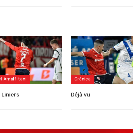
el Amalfitani
Crónica
 Liniers
Déjà vu