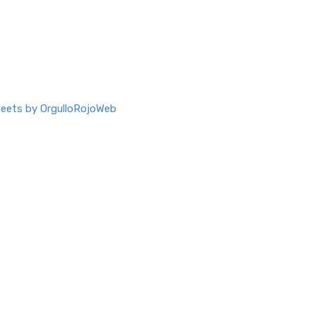
eets by OrgulloRojoWeb