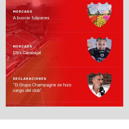
MERCADO
A buscar tulipanes
MERCADO
Otra Carabajal
DECLARACIONES
"El Grupo Champagne se hizo
cargo del club"