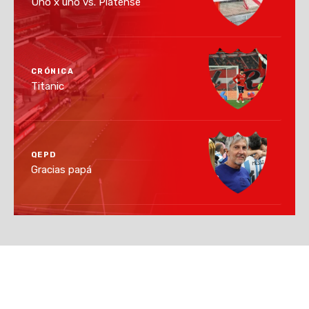
Uno x uno vs. Platense
CRÓNICA
Titanic
QEPD
Gracias papá