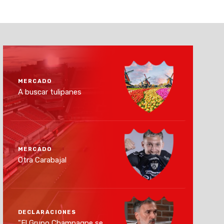
MERCADO
A buscar tulipanes
MERCADO
Otra Carabajal
DECLARACIONES
"El Grupo Champagne se