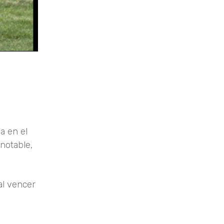
a en el
notable,
al vencer