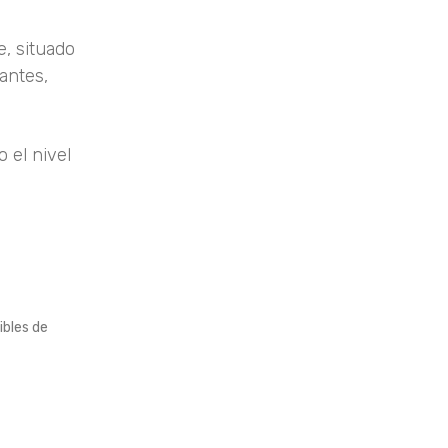
e, situado
tantes,
 el nivel
ibles de