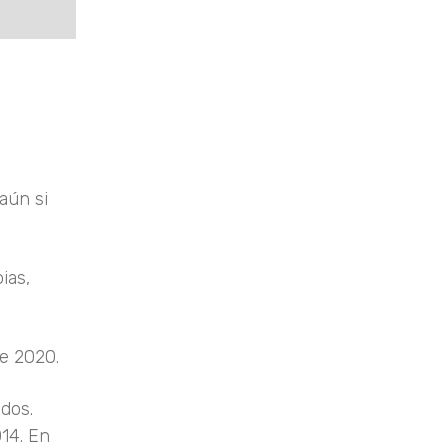
aún si
ias,
te 2020.
idos.
14. En