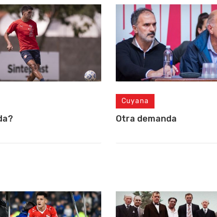
Cuyana
da?
Otra demanda