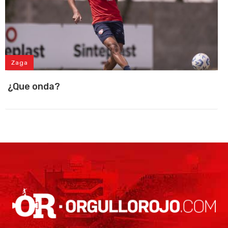
Zaga
¿Que onda?