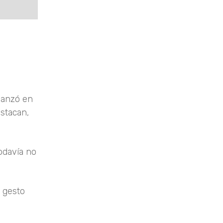
vanzó en
stacan,
odavía no
 gesto