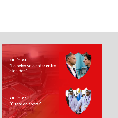
POLÍTICA
"La pelea va a estar entre
ellos dos"
POLÍTICA
"Quiere colaborar"