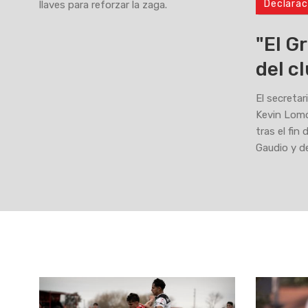
Declarac
llaves para reforzar la zaga.
>
"El G
del c
El secretar
Kevin Lomó
tras el fin
Gaudio y d