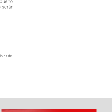
 bueno
s serán
ibles de