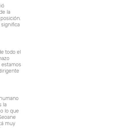
ió
de la
oposición.
significa
de todo el
chazo
y estamos
dirigente
or humano
 la
o lo que
 Seoane
stá muy