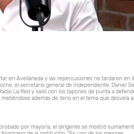
rtar en Avellaneda y las repercusiones no tardaron en l
oche, el secretario general de Independiente, Daniel S
dio La Red y salió con los tapones de punta a defende
de, metiéndose además de lleno en el tema que desvela a
aprobado por mayoría, el dirigente se mostró sumamen
nanciero de la institución. "Es uno de los mejores