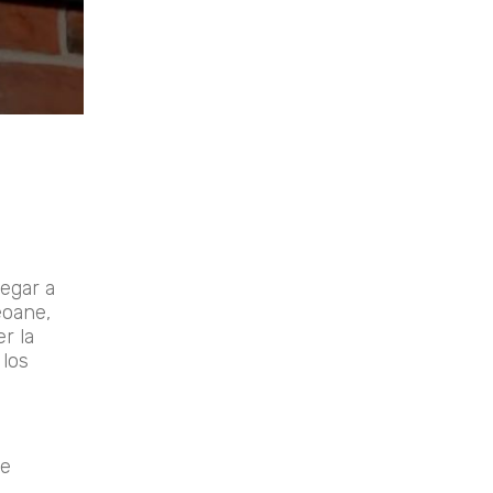
legar a
eoane,
r la
 los
te