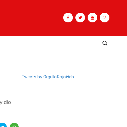
Buscar
Tweets by OrgulloRojoWeb
y dio