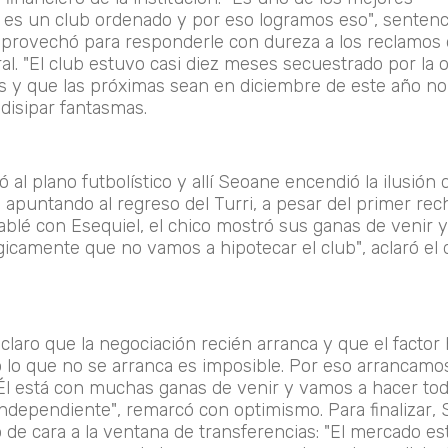
es un club ordenado y por eso logramos eso", sentenc
aprovechó para responderle con dureza a los reclamos 
ral. "El club estuvo casi diez meses secuestrado por la 
s y que las próximas sean en diciembre de este año no 
 disipar fantasmas.
ó al plano futbolístico y allí Seoane encendió la ilusión 
 apuntando al regreso del Turri, a pesar del primer re
ablé con Esequiel, el chico mostró sus ganas de venir 
gicamente que no vamos a hipotecar el club", aclaró el 
en claro que la negociación recién arranca y que el fact
odo lo que no se arranca es imposible. Por eso arrancamos
Él está con muchas ganas de venir y vamos a hacer tod
Independiente", remarcó con optimismo. Para finalizar,
o de cara a la ventana de transferencias: "El mercado e