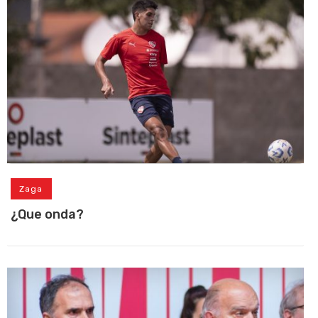
Zaga
¿Que onda?