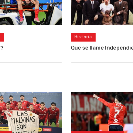
s
Historia
a?
Que se llame Independi