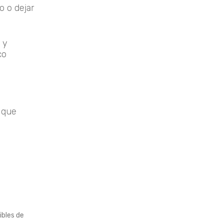
o o dejar
 y
co
e que
ibles de