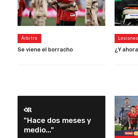
Árbitro
Lesione
Se viene el borracho
¿Y ahor
"Hace dos meses y
medio..."