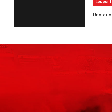
Los punt
Uno x un