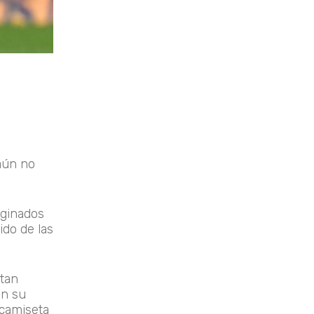
aún no
rginados
ido de las
 tan
an su
 camiseta