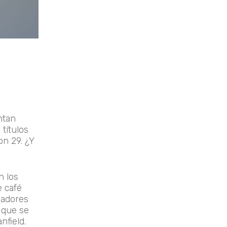
ntan
títulos
on 29. ¿Y
n los
e café
iadores
, que se
nfield.