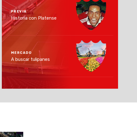
PREVIA
Historia con Platense
MERCADO
A buscar tulipanes