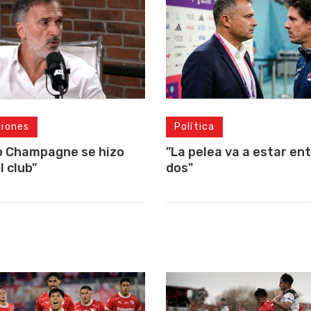
ciones
Política
o Champagne se hizo
"La pelea va a estar ent
l club"
dos"