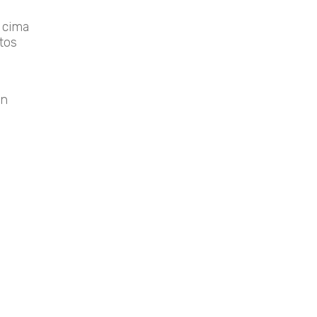
 cima
tos
on